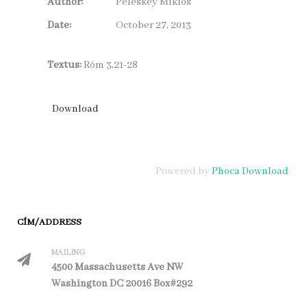
Author:
Peleskey Miklós
Date:
October 27, 2013
Textus:
Róm 3,21-28
Powered by
Phoca Download
CÍM/ADDRESS
MAILING
4500 Massachusetts Ave NW
Washington DC 20016 Box#292