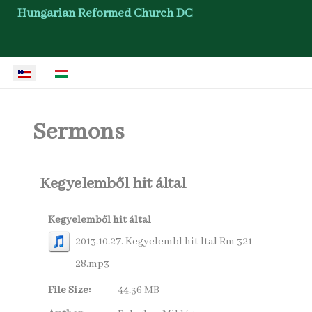
Hungarian Reformed Church DC
Select your language
Sermons
Kegyelemből hit által
Kegyelemből hit által
2013.10.27. Kegyelembl hit ltal Rm 321-
28.mp3
File Size:
44.36 MB