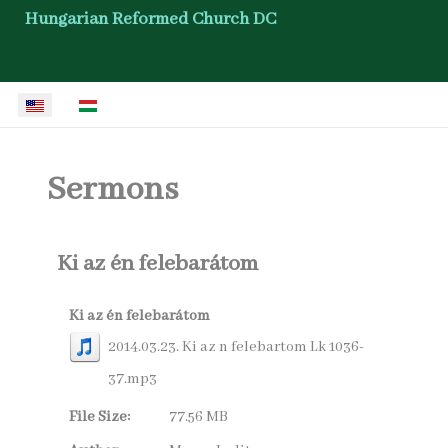
Hungarian Reformed Church DC
Select your language
Sermons
Ki az én felebarátom
Ki az én felebarátom
2014.03.23. Ki az n felebartom Lk 1036-
37.mp3
File Size:
77.56 MB