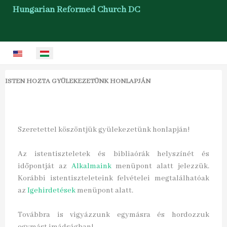
Hungarian Reformed Church DC
Válasszon nyelvet
ISTEN HOZTA GYÜLEKEZETÜNK HONLAPJÁN
Szeretettel köszöntjük gyülekezetünk honlapján!
Az istentiszteletek és bibliaórák helyszínét és
időpontját az
Alkalmaink
menüpont alatt jelezzük.
Korábbi istentiszteleteink felvételei megtalálhatóak
az
Igehirdetések
menüpont alatt.
Továbbra is vigyázzunk egymásra és hordozzuk