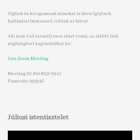
Jöjjünk és hivogassunk másokat is Isten Igéjének
hallására! Immanuel, velünk az Isten!
Aki nem tud személyesen részt venni, az alábbi link
segítségével kapcsolódhat be:
Join Zoom Meeting
Meeting ID: 810 8130 6942
Passcode: 959546
Júliusi istentisztelet