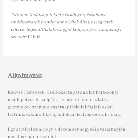
egymást imádságban!
"Minden imádságotokban és könyörgésetekben
imádkozzatok mindenkor a Lélek által, és legyetek
éberek, teljes állhatatossággal könyörögve valamennyi
szentért
Ef 6,18
Alkalmaink:
Kedves Testvérek! Cserkészcsapatunk kis karácsonyi
meglepetéssel szolgál, s az istentisztelet alatt a
gyermekek számára vasárnapi iskolai foglalkozást
tartunk, valamint kis ajándékkal kedveskedünk nekik.
Egyúttal jelzem, hogy a december negyedik vasárnapján
nem lesz istentisztelet.