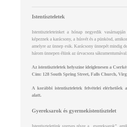
Istentiszteletek
Istentiszteleteinket a hónap negyedik vasárnapján 
képeznek a karácsony, a húsvét és a pünkösd, amikor 
amelyre az ünnep esik. Karácsony ünnepét mindig de
három ünnepen élünk az úrvacsora sákramentumával
Az istentiszteletek helyszíne ideiglenesen a Cserké
Cím: 128 South Spring Street, Falls Church, Virg
A korábbi istentiszteletek felvételei elérhetőek
alatt.
Gyereksarok és gyermekistentisztelet
Istentiszteletünk szerves része a „gyereksarok”, a