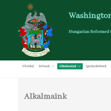
Washington
Hungarian Reformed 
Főoldal
Rólunk
Alkalmaink
Igehirdetések
Alkalmaink