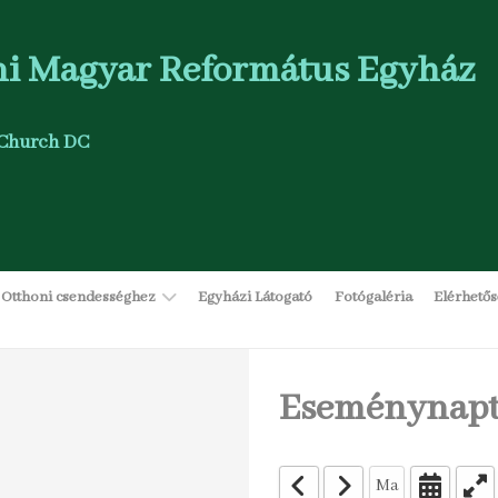
i Magyar Református Egyház
Church DC
Otthoni csendességhez
Egyházi Látogató
Fotógaléria
Elérhető
Eseménynapt
Ma