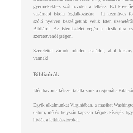
gyermekekhez szól röviden a lelkész. Ezt követ
vasárnapi iskola foglalkozására. Itt kézműves fo
szóló nyelven beszélgetünk velük Isten üzenetéről
Bibliáról. Az istentisztelet végén a kicsik újra c
szeretetvendégségen.
Szeretettel várunk minden családot, ahol kics
vannak!
Bibliaórák
Idén havonta kétszer találkozunk a regionális Bibliaó
Egyik alkalmunkat Virginiában, a másikat Washingto
dátum, idő és helyszín kapcsán kérjük, kísérjék fig
hívják a lelkipásztorokat.