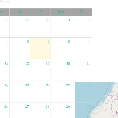
ze
Cs
P
Szo
V
29
30
31
1
2
5
6
7
8
9
12
13
14
15
16
19
20
21
22
23
26
27
28
29
30