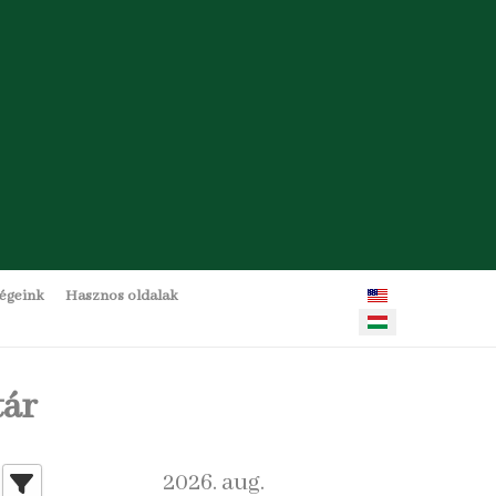
Válasszon nyelvet
ségeink
Hasznos oldalak
ár
2026. aug.