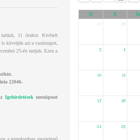
H
K
S
27
28
tartjuk, 11 órakor. Kivételt
is követjük azt a vasárnapot,
3
4
cember 25-én tartjuk. Ezen a
.
szház.
10
11
inia 22046.
 az
Igehirdetések
menüpont
17
18
24
25
mikor a templomban megjelenő