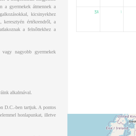
ően a gyermekek átmennek a
31
1
galkozásokkal, kicsinyekhez
, keresztyén értékrendről, a
satlakoznak a felnőttekhez a
iny vagy nagyobb gyermekek
ráink alkalmával.
n D.C.-ben tartjuk. A pontos
yelemmel honlapunkat, illetve