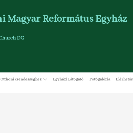
i Magyar Református Egyház
Church DC
Otthoni csendességhez
Egyházi Látogató
Fotógaléria
Elérhető