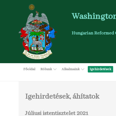
Washington
Hungarian Reformed 
Főoldal
Rólunk
Alkalmaink
Igehirdetések
Igehirdetések, áhítatok
Júliusi istentisztelet 2021