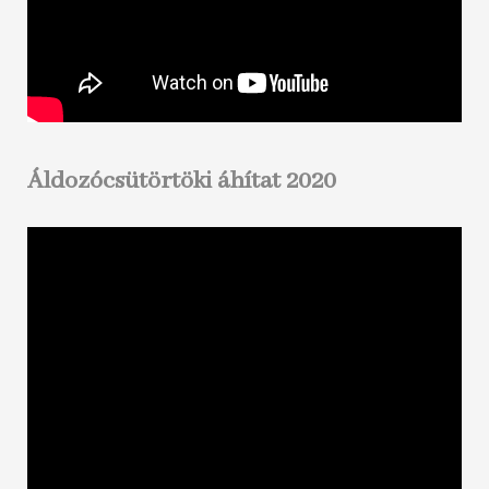
Áldozócsütörtöki áhítat 2020