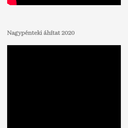
Nagypénteki áhítat 2020