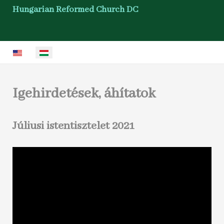
Hungarian Reformed Church DC
Válasszon nyelvet
Igehirdetések, áhítatok
Júliusi istentisztelet 2021