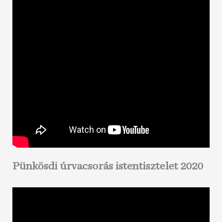
Pünkösdi úrvacsorás istentisztelet 2020