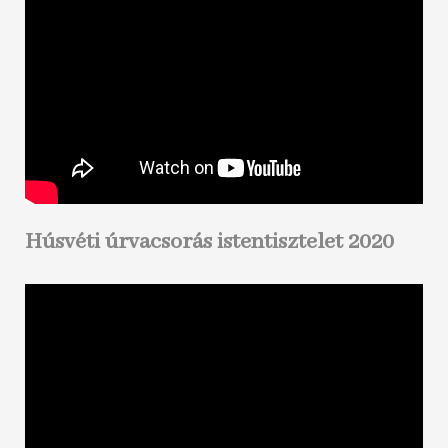
Húsvéti úrvacsorás istentisztelet 2020