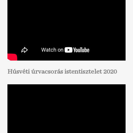
Húsvéti úrvacsorás istentisztelet 2020