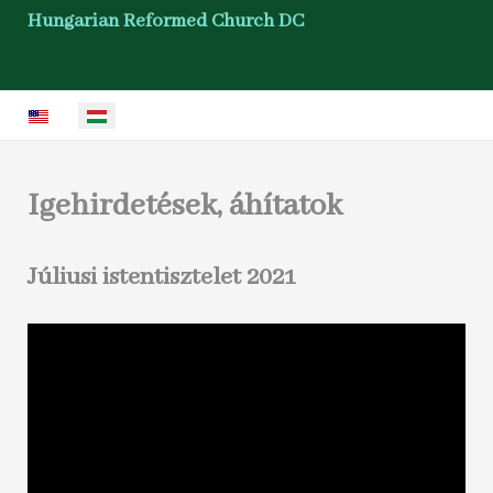
Hungarian Reformed Church DC
Válasszon nyelvet
Igehirdetések, áhítatok
Júliusi istentisztelet 2021