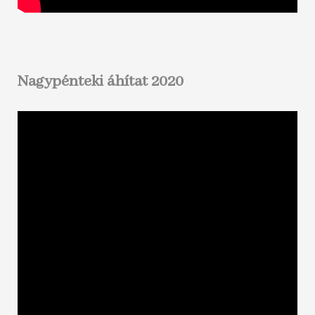
Nagypénteki áhítat 2020