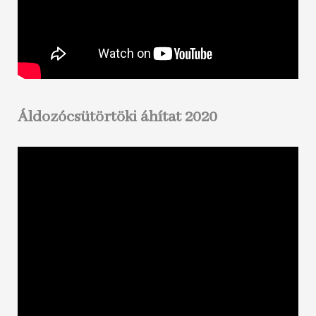
Áldozócsütörtöki áhítat 2020