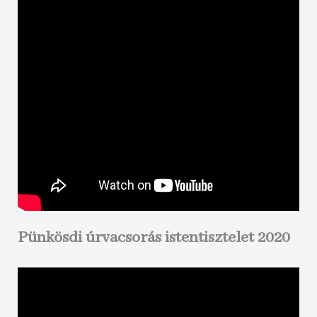
Pünkösdi úrvacsorás istentisztelet 2020